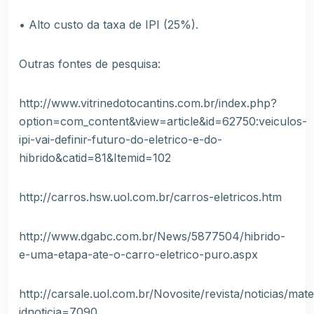
• Alto custo da taxa de IPI (25%).
Outras fontes de pesquisa:
http://www.vitrinedotocantins.com.br/index.php?
option=com_content&view=article&id=62750:veiculos-
ipi-vai-definir-futuro-do-eletrico-e-do-
hibrido&catid=81&Itemid=102
http://carros.hsw.uol.com.br/carros-eletricos.htm
http://www.dgabc.com.br/News/5877504/hibrido-
e-uma-etapa-ate-o-carro-eletrico-puro.aspx
http://carsale.uol.com.br/Novosite/revista/noticias/mate
idnoticia=7090